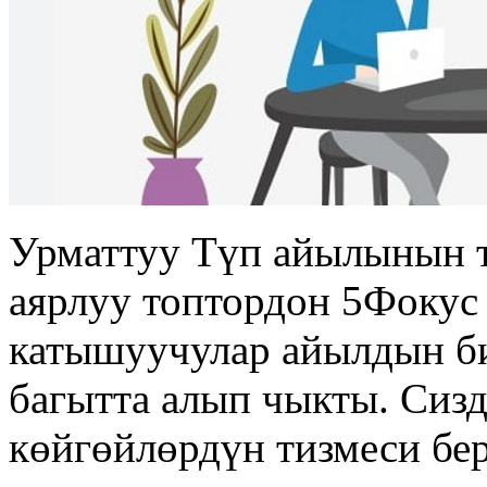
Урматтуу Түп айылынын 
аярлуу топтордон 5Фокус 
катышуучулар айылдын би
багытта алып чыкты. Сиз
көйгөйлөрдүн тизмеси бер