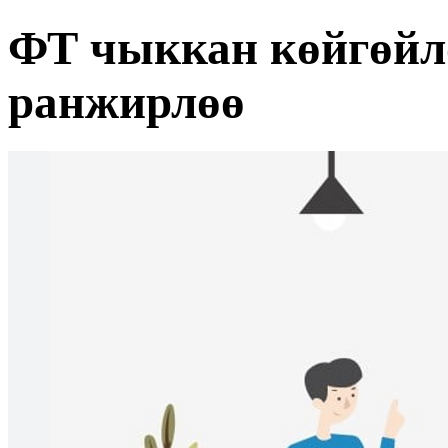
ФТ чыккан көйгөйл
ранжирлөө