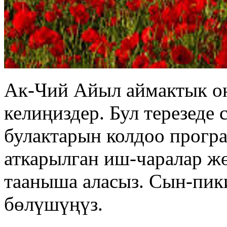
Ак-Чий Айыл аймактык о
келиңиздер. Бул терезеде
булактарын колдоо прогр
аткарылган иш-чаралар ж
тааныша аласыз. Сын-пик
бөлүшүңүз.