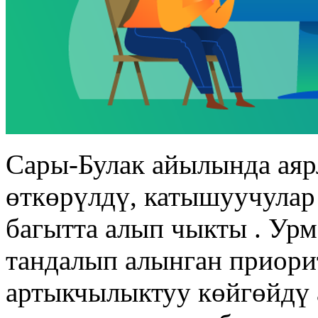
Cары-Булак айылында аяр
өткөрүлдү, катышуучулар
багытта алып чыкты . Ур
тандалып алынган приори
артыкчылыктуу көйгөйдү 