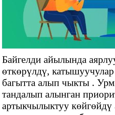
Байгелди айылында аярлу
өткөрүлдү, катышуучулар
багытта алып чыкты . Ур
тандалып алынган приори
артыкчылыктуу көйгөйдү 