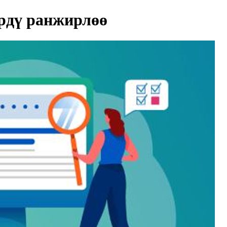
рдү ранжирлөө