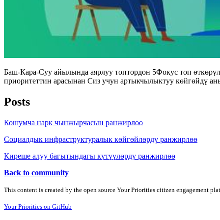
Баш-Кара-Суу айылында аярлуу топтордон 5Фокус топ өткөрү
приоритеттин арасынан Сиз учун артыкчылыктуу көйгөйдү аны
Posts
Кошумча нарк чынжырчасын ранжирлөө
Социалдык инфраструктуралык көйгөйлөрдү ранжирлөө
Киреше алуу багытындагы күтүүлөрдү ранжирлөө
Back to community
This content is created by the open source Your Priorities citizen engagement pl
Your Priorities on GitHub