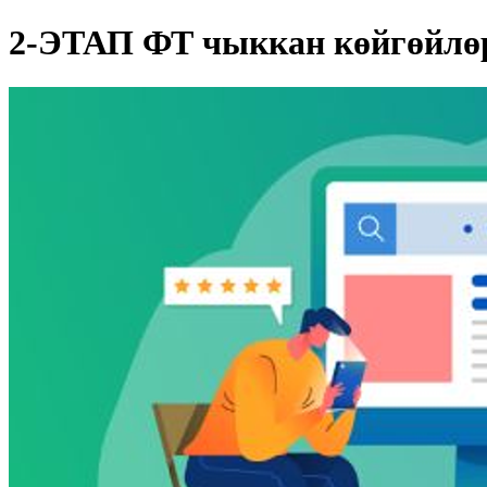
2-ЭТАП ФТ чыккан көйгөйлө