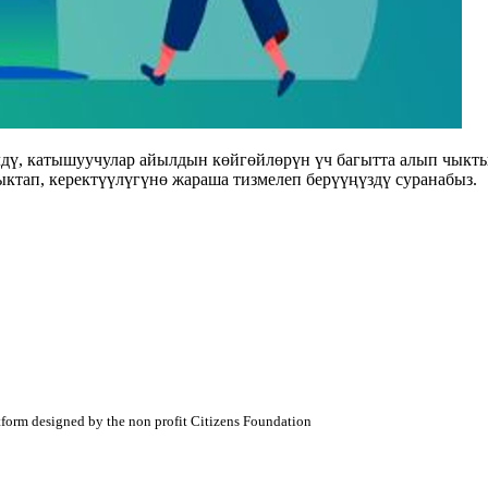
лдү, катышуучулар айылдын көйгөйлөрүн үч багытта алып чыкт
ктап, керектүүлүгүнө жараша тизмелеп берүүңүздү суранабыз.
atform designed by the non profit Citizens Foundation