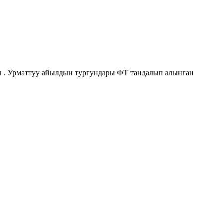
ы . Урматтуу айылдын тургундары ФТ тандалып алынган