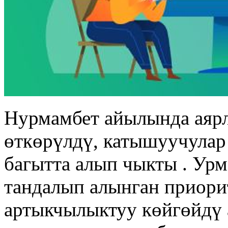
Нурмамбет айылында аярл
өткөрүлдү, катышуучулар
багытта алып чыкты . Ур
тандалып алынган приори
артыкчылыктуу көйгөйдү 