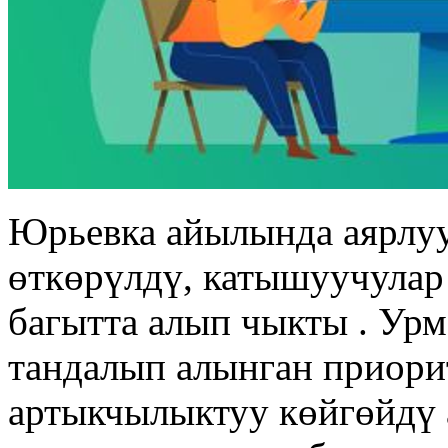
Юрьевка айылында аярлуу
өткөрүлдү, катышуучулар
багытта алып чыкты . Ур
тандалып алынган приори
артыкчылыктуу көйгөйдү 