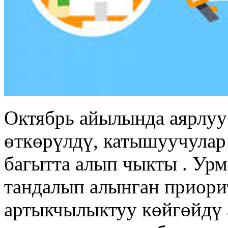
Октябрь айылында аярлуу
өткөрүлдү, катышуучулар
багытта алып чыкты . Ур
тандалып алынган приори
артыкчылыктуу көйгөйдү 