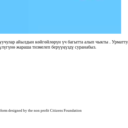
шуучулар айылдын көйгөйлөрүн үч багытта алып чыкты . Урмат
үлүгүнө жараша тизмелеп берүүңүздү суранабыз.
atform designed by the non profit Citizens Foundation