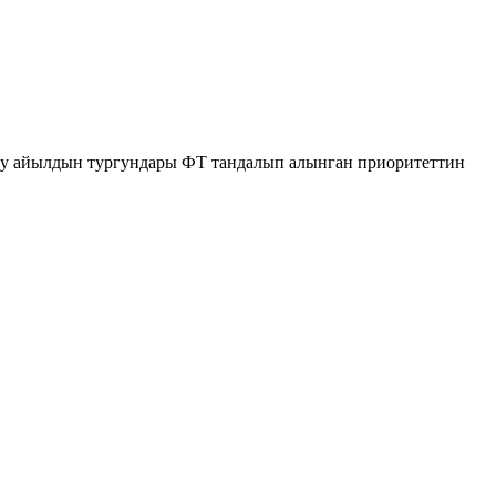
туу айылдын тургундары ФТ тандалып алынган приоритеттин