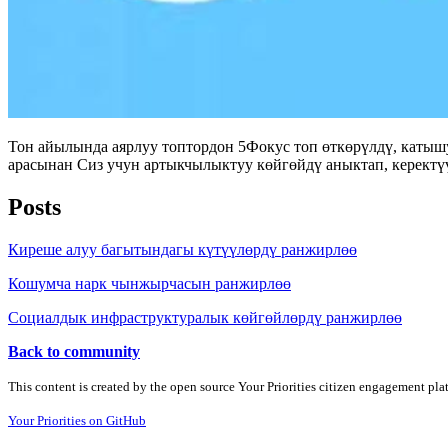
Тон айылында аярлуу топтордон 5Фокус топ өткөрүлдү, каты
арасынан Сиз учун артыкчылыктуу көйгөйдү аныктап, керектү
Posts
Киреше алуу багытындагы күтүүлөрдү ранжирлөө
Кошумча нарк чынжырчасын ранжирлөө
Социалдык инфраструктуралык көйгөйлөрдү ранжирлөө
Back to community
This content is created by the open source Your Priorities citizen engagement pl
Your Priorities on GitHub