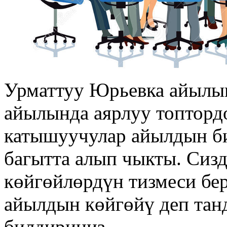
Урматтуу Юрьевка айылы
айылында аярлуу топтордо
катышуучулар айылдын би
багытта алып чыкты. Сиз
көйгөйлөрдүн тизмеси бер
айылдын көйгөйү деп тан
билдириңиз.