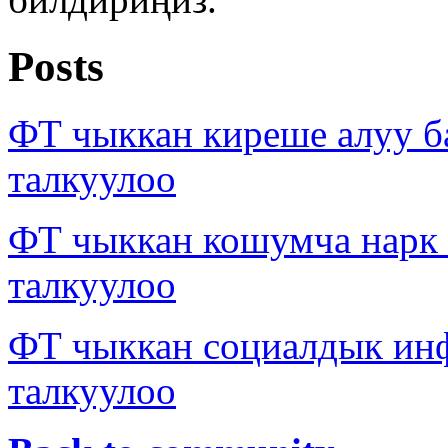
Posts
ФТ чыккан киреше алуу б
талкуулоо
ФТ чыккан кошумча нарк
талкуулоо
ФТ чыккан социалдык ин
талкуулоо