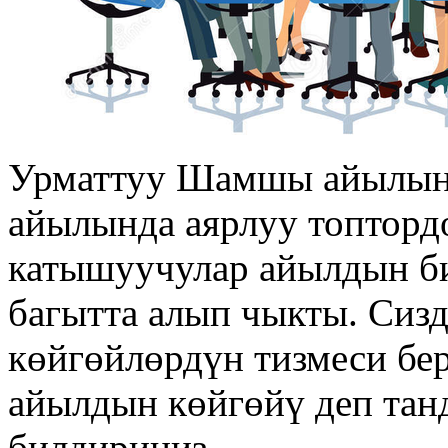
Урматтуу Шамшы айылын
айылында аярлуу топтордо
катышуучулар айылдын би
багытта алып чыкты. Сиз
көйгөйлөрдүн тизмеси бер
айылдын көйгөйү деп тан
билдириңиз.