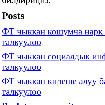
Posts
ФТ чыккан кошумча нарк
талкуулоо
ФТ чыккан социалдык ин
талкуулоо
ФТ чыккан киреше алуу б
талкуулоо