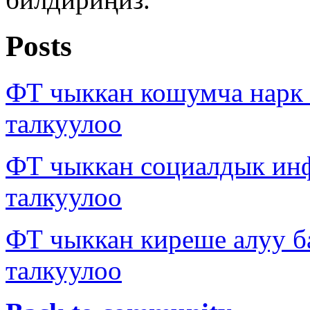
Posts
ФТ чыккан кошумча нарк
талкуулоо
ФТ чыккан социалдык ин
талкуулоо
ФТ чыккан киреше алуу б
талкуулоо