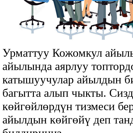
Урматтуу Кожомкул айыл
айылында аярлуу топтордо
катышуучулар айылдын би
багытта алып чыкты. Сиз
көйгөйлөрдүн тизмеси бер
айылдын көйгөйү деп тан
билдириңиз.