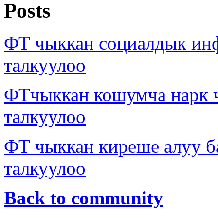
Posts
ФТ чыккан социалдык ин
талкуулоо
ФТчыккан кошумча нарк
талкуулоо
ФТ чыккан киреше алуу б
талкуулоо
Back to community