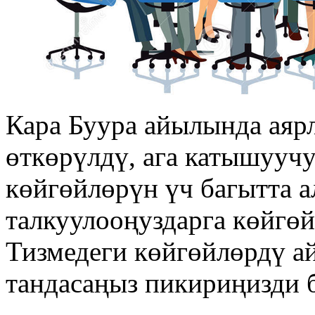
Кара Буура айылында аяр
өткөрүлдү, ага катышууч
көйгөйлөрүн үч багытта 
талкуулооңуздарга көйгөй
Тизмедеги көйгөйлөрдү а
тандасаңыз пикириңизди 