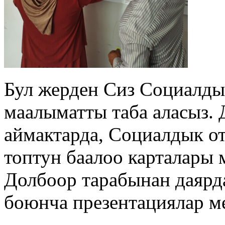
Бул жерден Сиз Социалды
маалыматты таба аласыз.
аймактарда, Социалдык от
топтун баалоо карталары 
Долбоор тарабынан даярд
боюнча презентациялар м