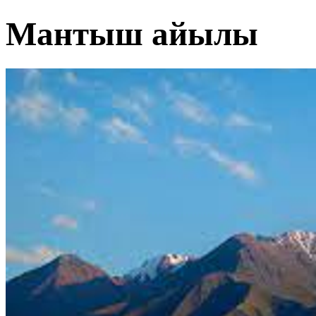
Мантыш айылы