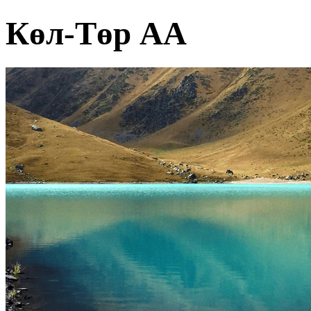
Көл-Төр АА