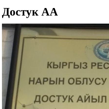
Достук АА