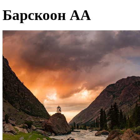
Барскоон АА