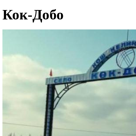
Кок-Добо