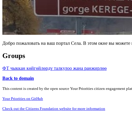
Добро пожаловать на ваш портал Села. В этом окне вы может
Groups
ФТ чыккан көйгөйлөрдү талкулоо жана ранжирлөө
Back to domain
This content is created by the open source Your Priorities citizen engagement pl
Your Priorities on GitHub
Check out the Citizens Foundation website for more information