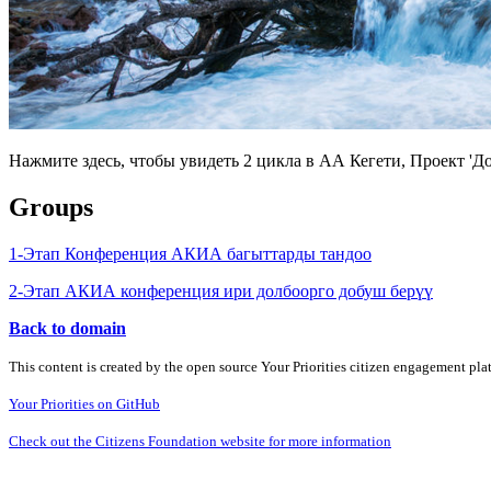
Нажмите здесь, чтобы увидеть 2 цикла в АА Кегети, Проект '
Groups
1-Этап Конференция АКИА багыттарды тандоо
2-Этап АКИА конференция ири долбоорго добуш берүү
Back to domain
This content is created by the open source Your Priorities citizen engagement pl
Your Priorities on GitHub
Check out the Citizens Foundation website for more information