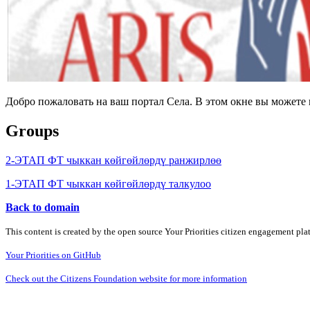
Добро пожаловать на ваш портал Села. В этом окне вы может
Groups
2-ЭТАП ФТ чыккан көйгөйлөрдү ранжирлөө
1-ЭТАП ФТ чыккан көйгөйлөрдү талкулоо
Back to domain
This content is created by the open source Your Priorities citizen engagement pl
Your Priorities on GitHub
Check out the Citizens Foundation website for more information