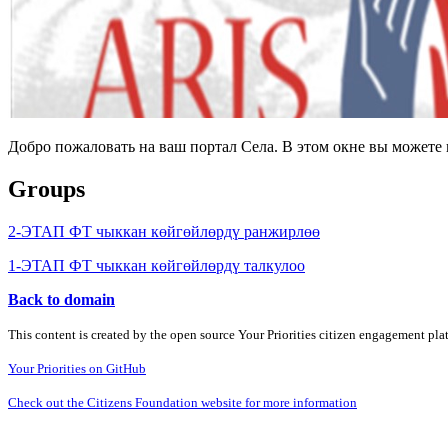
Добро пожаловать на ваш портал Села. В этом окне вы может
Groups
2-ЭТАП ФТ чыккан көйгөйлөрдү ранжирлөө
1-ЭТАП ФТ чыккан көйгөйлөрдү талкулоо
Back to domain
This content is created by the open source Your Priorities citizen engagement pl
Your Priorities on GitHub
Check out the Citizens Foundation website for more information