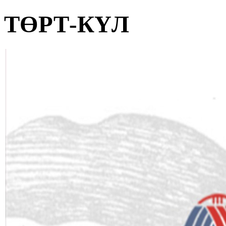
ТӨРТ-КҮЛ