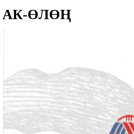
АК-ӨЛӨҢ