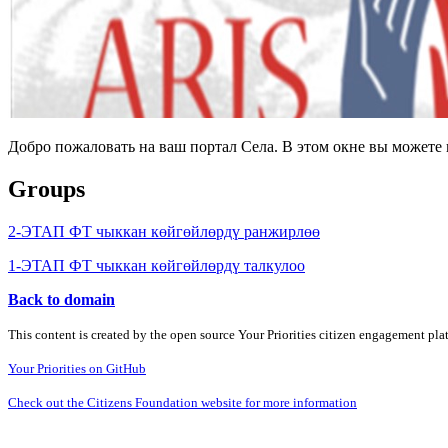
Добро пожаловать на ваш портал Села. В этом окне вы может
Groups
2-ЭТАП ФТ чыккан көйгөйлөрдү ранжирлөө
1-ЭТАП ФТ чыккан көйгөйлөрдү талкулоо
Back to domain
This content is created by the open source Your Priorities citizen engagement pl
Your Priorities on GitHub
Check out the Citizens Foundation website for more information