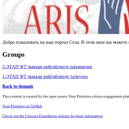
Добро пожаловать на ваш портал Села. В этом окне вы может
Groups
2-ЭТАП ФТ чыккан көйгөйлөрдү ранжирлөө
1-ЭТАП ФТ чыккан көйгөйлөрдү талкулоо
Back to domain
This content is created by the open source Your Priorities citizen engagement pl
Your Priorities on GitHub
Check out the Citizens Foundation website for more information