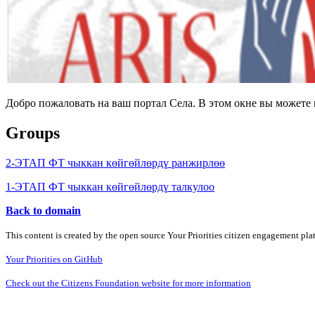
Добро пожаловать на ваш портал Села. В этом окне вы может
Groups
2-ЭТАП ФТ чыккан көйгөйлөрдү ранжирлөө
1-ЭТАП ФТ чыккан көйгөйлөрдү талкулоо
Back to domain
This content is created by the open source Your Priorities citizen engagement pl
Your Priorities on GitHub
Check out the Citizens Foundation website for more information